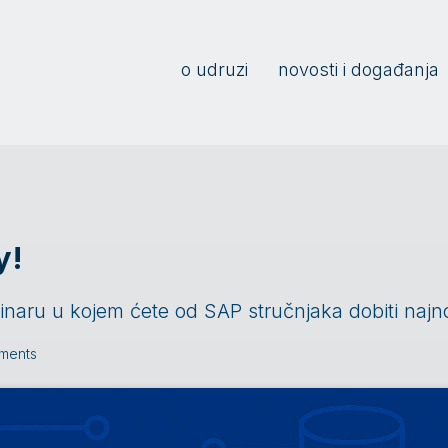
o udruzi
novosti i događanja
y!
inaru u kojem ćete od SAP stručnjaka dobiti najno
ments