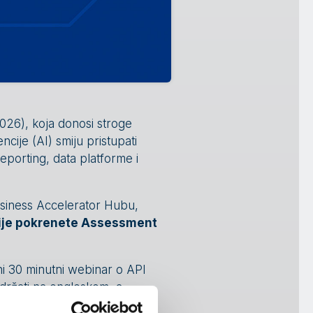
026), koja donosi stroge
encije (AI) smiju pristupati
eporting, data platforme i
siness Accelerator Hubu,
rije pokrenete Assessment
ni 30 minutni webinar o API
držati na engleskom, a