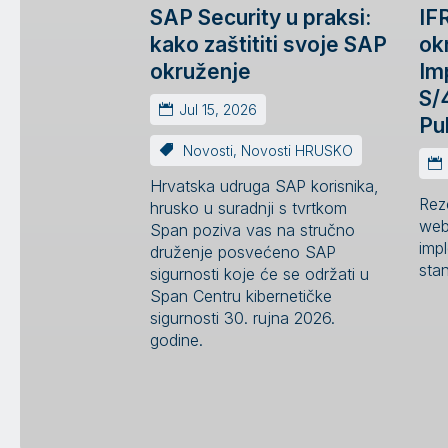
SAP Security u praksi:
IF
kako zaštititi svoje SAP
ok
okruženje
Im
S/
Jul 15, 2026
Pu
Novosti
,
Novosti HRUSKO
Hrvatska udruga SAP korisnika,
Rez
hrusko u suradnji s tvrtkom
web
Span poziva vas na stručno
impl
druženje posvećeno SAP
sta
sigurnosti koje će se održati u
Span Centru kibernetičke
sigurnosti 30. rujna 2026.
godine.