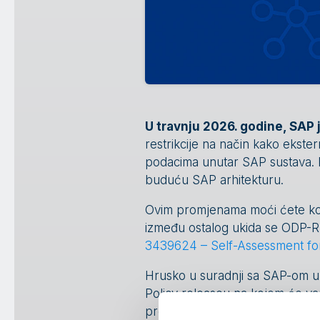
U travnju 2026. godine, SAP j
restrikcije na način kako ekstern
podacima unutar SAP sustava. Na
buduću SAP arhitekturu.
Ovim promjenama moći ćete kor
između ostalog ukida se ODP-RF
3439624 – Self-Assessment for
Hrusko u suradnji sa SAP-om 
Policy releaseu na kojem će va
prezentirati će stručnjaci iz S