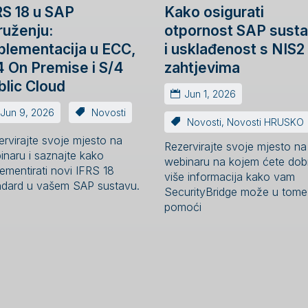
RS 18 u SAP
Kako osigurati
ruženju:
otpornost SAP sust
plementacija u ECC,
i usklađenost s NIS2
4 On Premise i S/4
zahtjevima
blic Cloud
Jun 1, 2026
Jun 9, 2026
Novosti
Novosti
,
Novosti HRUSKO
ervirajte svoje mjesto na
Rezervirajte svoje mjesto na
inaru i saznajte kako
webinaru na kojem ćete dobi
ementirati novi IFRS 18
više informacija kako vam
ndard u vašem SAP sustavu.
SecurityBridge može u tome
pomoći