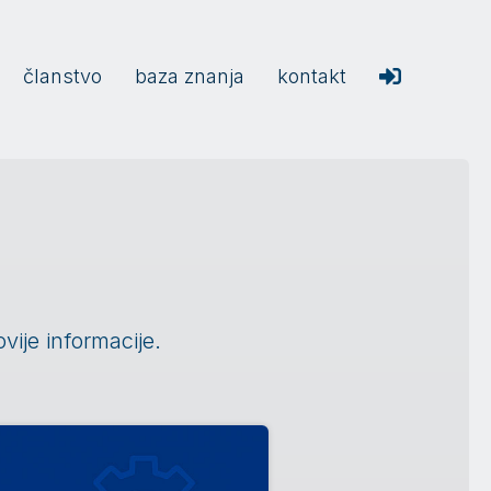
članstvo
baza znanja
kontakt

vije informacije.