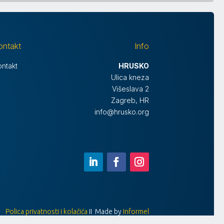
ontakt
Info
ontakt
HRUSKO
Ulica kneza
Višeslava 2
Zagreb, HR
info@hrusko.org
Polica privatnosti i kolačića
II Made by
Informel