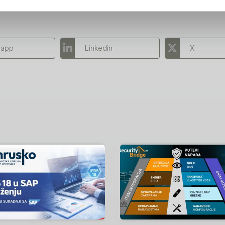
sapp
Linkedin
X