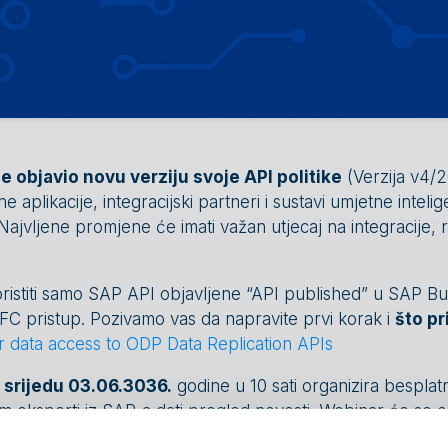
e objavio novu verziju svoje API politike
(Verzija v4/2
e aplikacije, integracijski partneri i sustavi umjetne intelig
jvljene promjene će imati važan utjecaj na integracije, r
istiti samo SAP API objavljene “API published” u SAP Bu
C pristup. Pozivamo vas da napravite prvi korak i
što p
 data access to ODP Data Replication APIs
u
srijedu 03.06.3036.
godine u 10 sati organizira besplat
m eksperti iz SAP-a dati pregled novosti. Webinar će se o
AP-a, predvođeni s
Denis Afanasev i Martin Stork
.