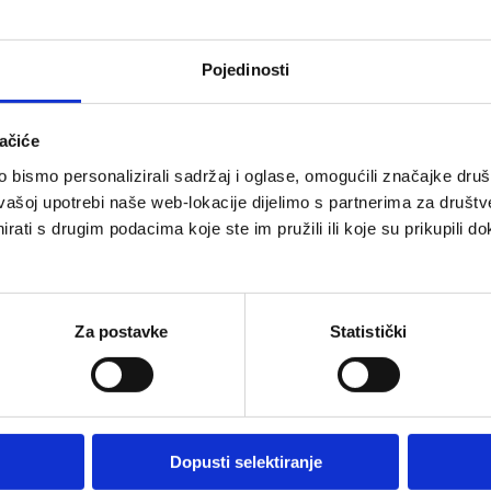
Pojedinosti
ntro (5 min)
ačiće
nsequences
bismo personalizirali sadržaj i oglase, omogućili značajke društv
her recommendations to take
vašoj upotrebi naše web-lokacije dijelimo s partnerima za društv
rati s drugim podacima koje ste im pružili ili koje su prikupili do
e na webinar na
LINKU
, ispunite upitnik i unaprijed p
Za postavke
Statistički
 vam da se usporedite s ostalim korisnicima u Hrvats
IO-ima, SAP i enterprise arhitektima, timovima za analiti
nju SAP integracijama i podatkovnim platformama.
i FAQ možete pronaći i u
bazi znanja na našoj web stra
Dopusti selektiranje