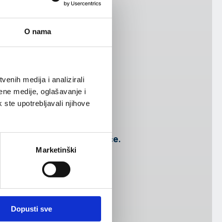
O nama
enih medija i analizirali
ene medije, oglašavanje i
k ste upotrebljavali njihove
ostavite pitanja za predavače.
Marketinški
koj.
ku, izvještavanje i DWH, kao i
nici
.
Dopusti sve