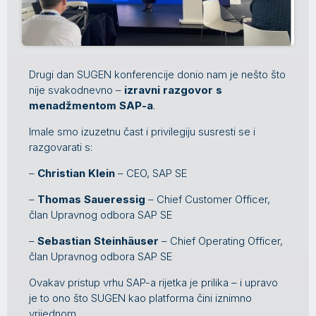
Drugi dan SUGEN konferencije donio nam je nešto što
nije svakodnevno –
izravni razgovor s
menadžmentom SAP-a
.
Imale smo izuzetnu čast i privilegiju susresti se i
razgovarati s:
–
Christian Klein
– CEO, SAP SE
–
Thomas Saueressig
– Chief Customer Officer,
član Upravnog odbora SAP SE
–
Sebastian Steinhäuser
– Chief Operating Officer,
član Upravnog odbora SAP SE
Ovakav pristup vrhu SAP-a rijetka je prilika – i upravo
je to ono što SUGEN kao platforma čini iznimno
vrijednom.