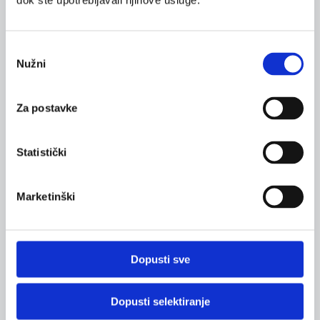
dok ste upotrebljavali njihove usluge.
Odabir
Nužni
pristanka
Za postavke
Statistički
Marketinški
Dopusti sve
Dopusti selektiranje